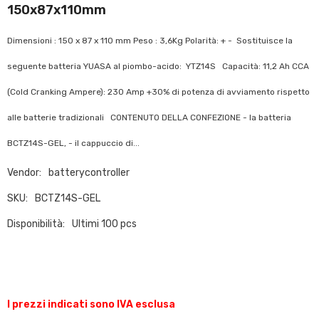
150x87x110mm
Dimensioni : 150 x 87 x 110 mm Peso : 3,6Kg Polarità: + - Sostituisce la
seguente batteria YUASA al piombo-acido: YTZ14S Capacità: 11,2 Ah CCA
(Cold Cranking Ampere): 230 Amp +30% di potenza di avviamento rispetto
alle batterie tradizionali CONTENUTO DELLA CONFEZIONE - la batteria
BCTZ14S-GEL, - il cappuccio di...
Vendor:
batterycontroller
SKU:
BCTZ14S-GEL
Disponibilità:
Ultimi 100 pcs
I prezzi indicati sono IVA esclusa