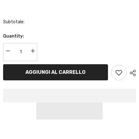
Subtotale:
Quantity:
Decrease
Increase
quantity
quantity
for
for
BCTZ14S-
BCTZ14S-
GEL|
AGGIUNGI AL CARRELLO
GEL|
Batteria
Batteria
Moto
Moto
al
al
GEL,YTZ14S,12V,
GEL,YTZ14S,12V,
11,2
11,2
Ah,
Ah,
CCA:230Amp,
CCA:230Amp,
150x87x110mm
150x87x110mm