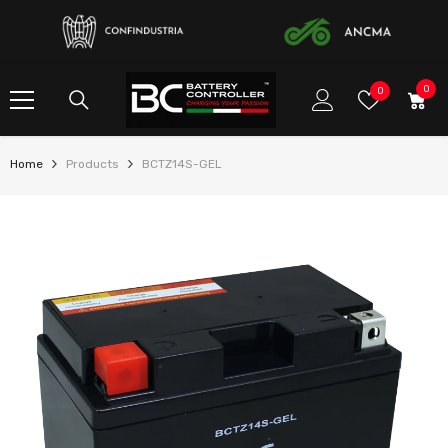
SKIP TO CONTENT
0
0
Preferito
0
item
Home
Products
BCTZ14S-GEL